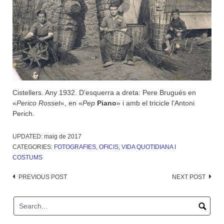
Cistellers. Any 1932. D’esquerra a dreta: Pere Brugués en
«
Perico Rosset
«, en «
Pep
Piano
» i amb el tricicle l’Antoni
Perich.
UPDATED:
maig de 2017
CATEGORIES:
FOTOGRAFIES
,
OFICIS
,
VIDA QUOTIDIANA I
COSTUMS
Post
PREVIOUS POST
NEXT POST
navigation