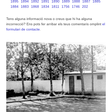
1895
1894
1892
1891
1890
1889
1888
1887
1885
1884
1883
1868
1834
1811
1756
1746
202
Tens alguna informació nova o creus que hi ha alguna
incorrecció? Ens pots fer arribar els teus comentaris omplint
el
formulari de contacte
.