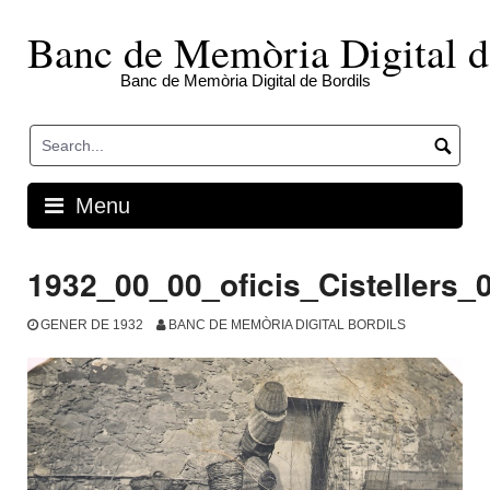
Skip
to
Banc de Memòria Digital d
content
Banc de Memòria Digital de Bordils
Menu
1932_00_00_oficis_Cistellers_
GENER DE 1932
BANC DE MEMÒRIA DIGITAL BORDILS