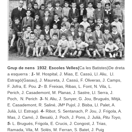
Grup de nens
1932
.
Escoles Velles(
Ca les Batistes)De dreta
a esquerra :
1-
M. Hospital, J. Mias, E. Cassú, Ll. Aliu, Ll.
Estragó(Gasau), J. Maureta, J. Cassú, F. Oliveras, J. Camps,
F. Jofra, E. Pou.
2
– B. Freixas, Ribas, L. Font, N. Vila, L.
Perich, J. Casademont, M. Planas, J. Sastre, Ll. Serra, J.
Poch, N. Perich
3-
N. Aliu, J. Sunyer, G. Jou, Brugués, Mitjà,
E. Casademont, R. Saliné, JMª Pujol, J. Bisba, Ll. Palet, A.
Julià, Ll. Estragó.
4-
Ribot, S. Sentanach, P. Jou, J. Frigola, A.
Mas, J. Camó, J. Besalú, J. Poch, J. Pons, J. Julià,
Pitu Toyo,
5-
L. Brugués, Frigola, E. Crucis, J. Congost, J. Trias,
Ramada, Vila, M. Solés, M. Ferran, S. Batet, J. Puig