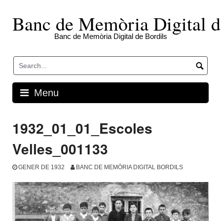
Skip
to
Banc de Memòria Digital d
content
Banc de Memòria Digital de Bordils
Menu
1932_01_01_Escoles
Velles_001133
GENER DE 1932
BANC DE MEMÒRIA DIGITAL BORDILS