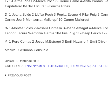
1-
1-Carme Ribas 2-Mercè Poch 3-Carme Camó 4-Anita Pardàs 5-Me
Capdeferro 8-Pilar Escura 9-Conxita Ribas
2-
1-Joana Solés 2-Lluïsa Poch 3-Pepita Escura 4-Pilar Puig 5-Car
Carme Jou 9-Montserrat Mallorquí 10-Carme Mallorquí
3-
1-Montse Solés 2-Rosalia Cornellà 3-Joana Amagat 4-Mercè
Leonor Escura 9-Antònia García 10-Lluís Puig 11-Josep Perich 12-
4-
1-Pere Comas 2-Josep M.Estragó 3-Emili Navarro 4-Emili Oliver 
Mestre
: Germana Consuelo.
UPDATED:
febrer de 2018
CATEGORIES:
ENSENYAMENT
,
FOTOGRAFIES
,
LES MONGES (CA LES HE
Post
PREVIOUS POST
navigation