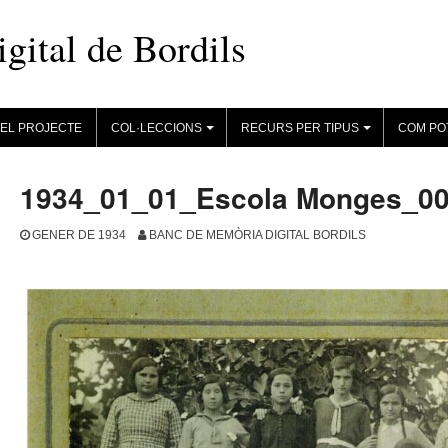
ital de Bordils
EL PROJECTE
COL·LECCIONS
RECURS PER TIPUS
COM PO
+
+
1934_01_01_Escola Monges_0
GENER DE 1934
BANC DE MEMÒRIA DIGITAL BORDILS