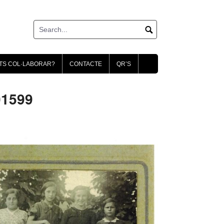
TS COL·LABORAR?
CONTACTE
QR’S
01599