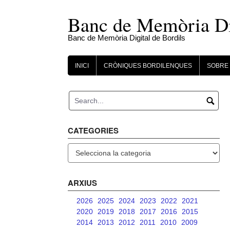
Skip
to
Banc de Memòria Dig
content
Banc de Memòria Digital de Bordils
INICI
CRÒNIQUES BORDILENQUES
SOBRE 
CATEGORIES
Categories
ARXIUS
2026
2025
2024
2023
2022
2021
2020
2019
2018
2017
2016
2015
2014
2013
2012
2011
2010
2009