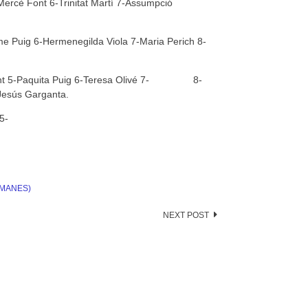
rcè Font 6-Trinitat Martí 7-Assumpció
me Puig 6-Hermenegilda Viola 7-Maria Perich 8-
 Font 5-Paquita Puig 6-Teresa Olivé 7- 8-
Jesús Garganta.
5-
RMANES)
NEXT POST