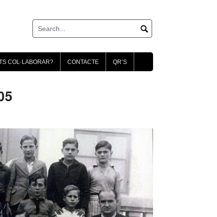
TS COL·LABORAR?
CONTACTE
QR’S
05