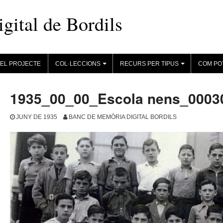
ital de Bordils
EL PROJECTE
COL·LECCIONS
RECURS PER TIPUS
COM PO
+
+
1935_00_00_Escola nens_0003
JUNY DE 1935
BANC DE MEMÒRIA DIGITAL BORDILS