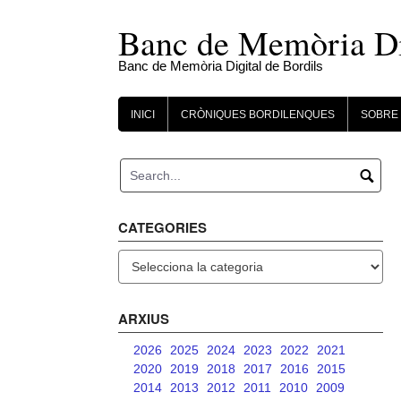
Skip
to
Banc de Memòria Dig
content
Banc de Memòria Digital de Bordils
INICI
CRÒNIQUES BORDILENQUES
SOBRE 
CATEGORIES
Categories
ARXIUS
2026
2025
2024
2023
2022
2021
2020
2019
2018
2017
2016
2015
2014
2013
2012
2011
2010
2009