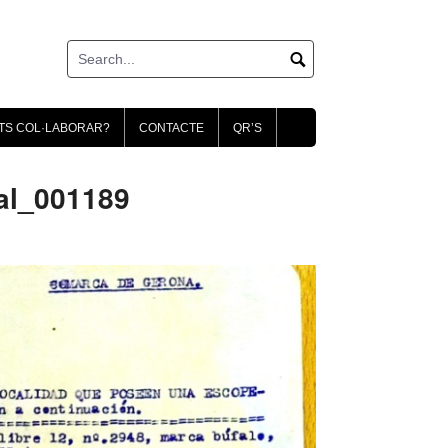
TS COL·LABORAR?
CONTACTE
QR’S
al_001189