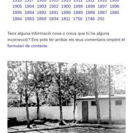
1905
1904
1903
1902
1900
1899
1898
1897
1896
1895
1894
1892
1891
1890
1889
1888
1887
1885
1884
1883
1868
1834
1811
1756
1746
202
Tens alguna informació nova o creus que hi ha alguna
incorrecció? Ens pots fer arribar els teus comentaris omplint
el
formulari de contacte
.