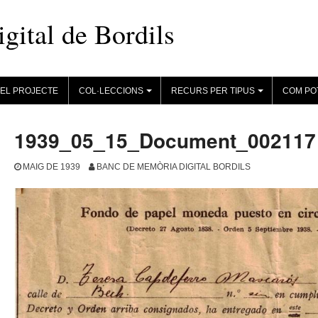
ital de Bordils
EL PROJECTE
COL·LECCIONS
RECURS PER TIPUS
COM PO
+
+
1939_05_15_Document_002117
MAIG DE 1939
BANC DE MEMÒRIA DIGITAL BORDILS