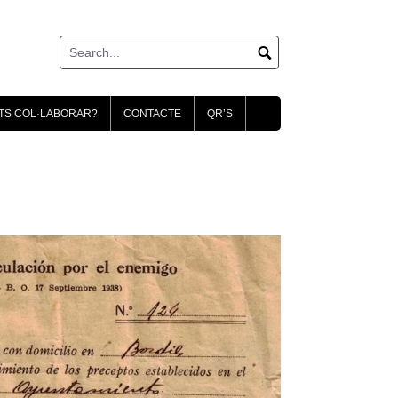
TS COL·LABORAR?
CONTACTE
QR’S