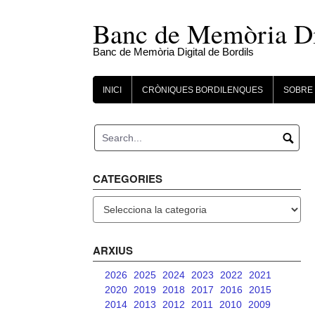
Skip
to
Banc de Memòria Dig
content
Banc de Memòria Digital de Bordils
INICI
CRÒNIQUES BORDILENQUES
SOBRE 
CATEGORIES
Categories
ARXIUS
2026
2025
2024
2023
2022
2021
2020
2019
2018
2017
2016
2015
2014
2013
2012
2011
2010
2009