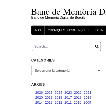
Skip
to
Banc de Memòria Dig
content
Banc de Memòria Digital de Bordils
INICI
CRÒNIQUES BORDILENQUES
SOBRE 
CATEGORIES
Categories
ARXIUS
2026
2025
2024
2023
2022
2021
2020
2019
2018
2017
2016
2015
2014
2013
2012
2011
2010
2009