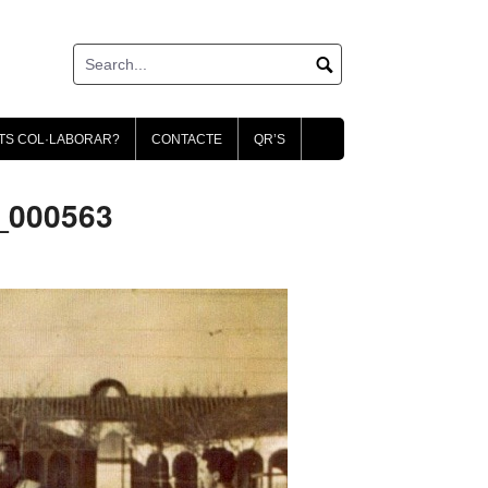
TS COL·LABORAR?
CONTACTE
QR’S
2_000563