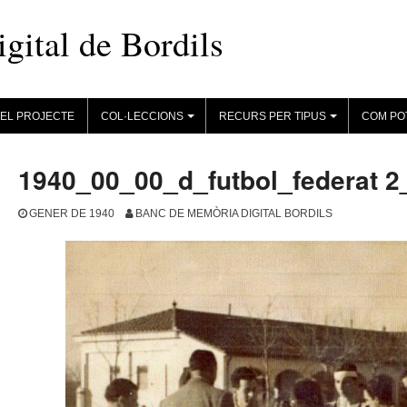
ital de Bordils
EL PROJECTE
COL·LECCIONS
RECURS PER TIPUS
COM PO
+
+
1940_00_00_d_futbol_federat 
GENER DE 1940
BANC DE MEMÒRIA DIGITAL BORDILS