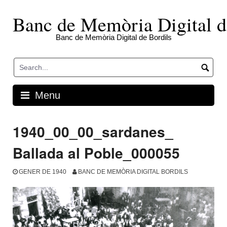
Skip
to
Banc de Memòria Digital d
content
Banc de Memòria Digital de Bordils
Menu
1940_00_00_sardanes_
Ballada al Poble_000055
GENER DE 1940
BANC DE MEMÒRIA DIGITAL BORDILS