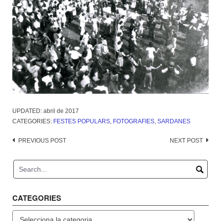
UPDATED:
abril de 2017
CATEGORIES:
FESTES POPULARS
,
FOTOGRAFIES
,
SARDANES
Post
PREVIOUS POST
NEXT POST
navigation
CATEGORIES
Categories