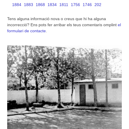
1884
1883
1868
1834
1811
1756
1746
202
Tens alguna informació nova o creus que hi ha alguna
incorrecció? Ens pots fer arribar els teus comentaris omplint
el
formulari de contacte
.