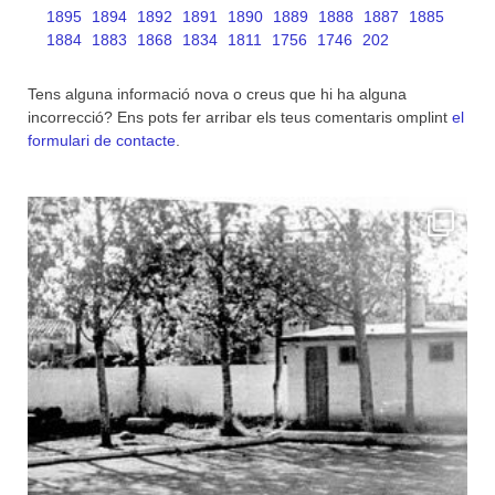
1895
1894
1892
1891
1890
1889
1888
1887
1885
1884
1883
1868
1834
1811
1756
1746
202
Tens alguna informació nova o creus que hi ha alguna
incorrecció? Ens pots fer arribar els teus comentaris omplint
el
formulari de contacte
.