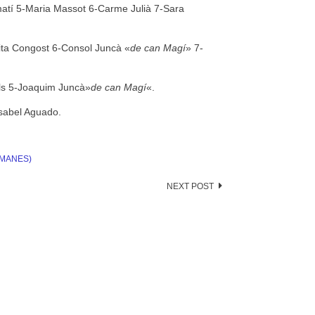
atí 5-Maria Massot 6-Carme Julià 7-Sara
ongost 6-Consol Juncà «
de can Magí
» 7-
ls 5-Joaquim Juncà»
de can Magí
«.
sabel Aguado.
RMANES)
NEXT POST