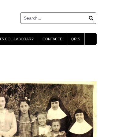
TS COL·LABORAR?
CONTACTE
QR’S