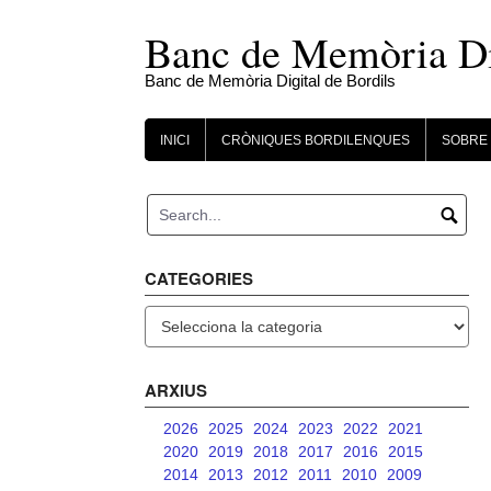
Skip
to
Banc de Memòria Dig
content
Banc de Memòria Digital de Bordils
INICI
CRÒNIQUES BORDILENQUES
SOBRE 
CATEGORIES
Categories
ARXIUS
2026
2025
2024
2023
2022
2021
2020
2019
2018
2017
2016
2015
2014
2013
2012
2011
2010
2009