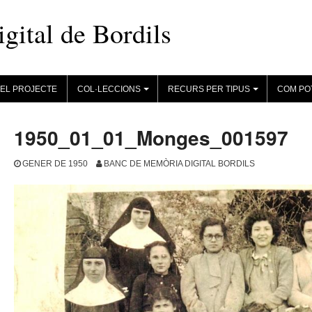
ital de Bordils
EL PROJECTE
COL·LECCIONS
RECURS PER TIPUS
COM PO
+
+
1950_01_01_Monges_001597
GENER DE 1950
BANC DE MEMÒRIA DIGITAL BORDILS