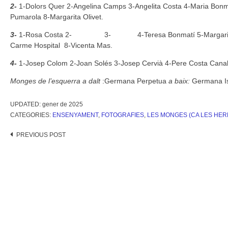
2-
1-Dolors Quer 2-Angelina Camps 3-Angelita Costa 4-Maria Bonm
Pumarola 8-Margarita Olivet.
3-
1-Rosa Costa 2- 3- 4-Teresa Bonmatí 5-Margarita C
Carme Hospital 8-Vicenta Mas.
4-
1-Josep Colom 2-Joan Solés 3-Josep Cervià 4-Pere Costa Cana
Monges de l’esquerra a dalt
:Germana Perpetua
a baix:
Germana I
UPDATED:
gener de 2025
CATEGORIES:
ENSENYAMENT
,
FOTOGRAFIES
,
LES MONGES (CA LES HE
Post
PREVIOUS POST
navigation