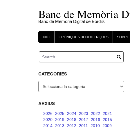
Skip
to
Banc de Memòria Dig
content
Banc de Memòria Digital de Bordils
INICI
CRÒNIQUES BORDILENQUES
SOBRE 
CATEGORIES
Categories
ARXIUS
2026
2025
2024
2023
2022
2021
2020
2019
2018
2017
2016
2015
2014
2013
2012
2011
2010
2009