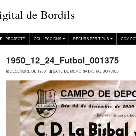
ital de Bordils
EL PROJECTE
COL·LECCIONS
RECURS PER TIPUS
COM PO
+
+
1950_12_24_Futbol_001375
DESEMBRE DE 1950
BANC DE MEMÒRIA DIGITAL BORDILS