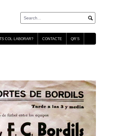
TS COL·LABORAR?
CONTACTE
QR’S