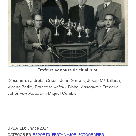
Trofeus concurs de tir al plat.
D’esquerra a dreta:
Drets
: Joan Serrats, Josep Mª Tallada,
Vicenç Batlle, Francesc «
Xicu
» Bisbe.
Asseguts
: Frederic
Joher «
en Paraire
» i Miquel Combis.
UPDATED:
juny de 2017
CATEGORIES:
ESPORTS
,
FESTA MAJOR
,
FOTOGRAFIES