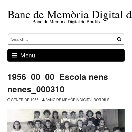
Skip
to
Banc de Memòria Digital d
content
Banc de Memòria Digital de Bordils
Menu
1956_00_00_Escola nens
nenes_000310
GENER DE 1956
BANC DE MEMÒRIA DIGITAL BORDILS