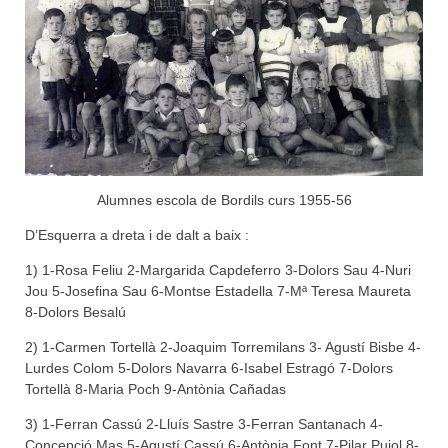
Alumnes escola de Bordils curs 1955-56
D’Esquerra a dreta i de dalt a baix :
1) 1-Rosa Feliu 2-Margarida Capdeferro 3-Dolors Sau 4-Nuri
Jou 5-Josefina Sau 6-Montse Estadella 7-Mª Teresa Maureta
8-Dolors Besalú
2) 1-Carmen Tortellà 2-Joaquim Torremilans 3- Agustí Bisbe 4-
Lurdes Colom 5-Dolors Navarra 6-Isabel Estragó 7-Dolors
Tortellà 8-Maria Poch 9-Antònia Cañadas
3) 1-Ferran Cassú 2-Lluís Sastre 3-Ferran Santanach 4-
Concepció Mas 5-Agustí Cassú 6-Antònia Font 7-Pilar Pujol 8-