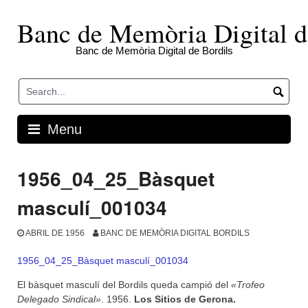
Skip
to
Banc de Memòria Digital d
content
Banc de Memòria Digital de Bordils
Menu
1956_04_25_Bàsquet
masculí_001034
ABRIL DE 1956
BANC DE MEMÒRIA DIGITAL BORDILS
1956_04_25_Bàsquet masculí_001034
El bàsquet masculí del Bordils queda campió del
«Trofeo
Delegado Sindical»
. 1956.
Los Sitios de Gerona.