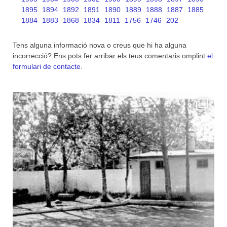
1895
1894
1892
1891
1890
1889
1888
1887
1885
1884
1883
1868
1834
1811
1756
1746
202
Tens alguna informació nova o creus que hi ha alguna
incorrecció? Ens pots fer arribar els teus comentaris omplint
el
formulari de contacte
.