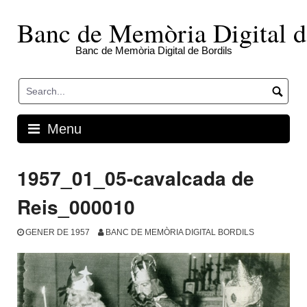
Skip
to
Banc de Memòria Digital d
content
Banc de Memòria Digital de Bordils
Menu
1957_01_05-cavalcada de
Reis_000010
GENER DE 1957
BANC DE MEMÒRIA DIGITAL BORDILS