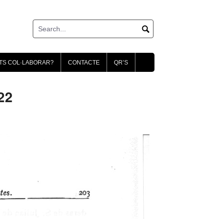
TS COL·LABORAR?
CONTACTE
QR’S
22