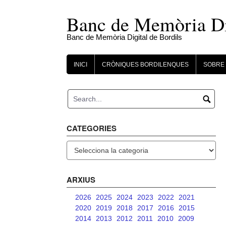
Skip
to
Banc de Memòria Dig
content
Banc de Memòria Digital de Bordils
INICI
CRÒNIQUES BORDILENQUES
SOBRE 
CATEGORIES
Categories
ARXIUS
2026
2025
2024
2023
2022
2021
2020
2019
2018
2017
2016
2015
2014
2013
2012
2011
2010
2009