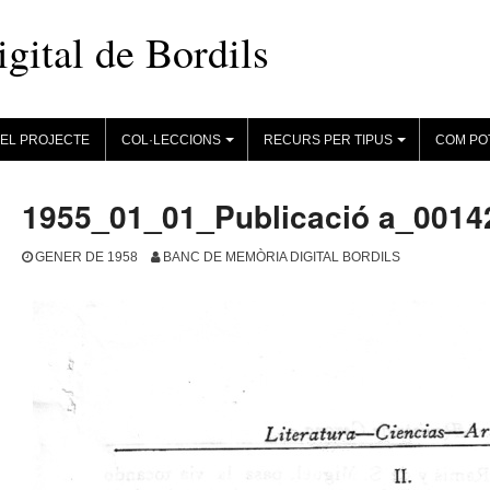
ital de Bordils
EL PROJECTE
COL·LECCIONS
RECURS PER TIPUS
COM PO
+
+
1955_01_01_Publicació a_0014
GENER DE 1958
BANC DE MEMÒRIA DIGITAL BORDILS