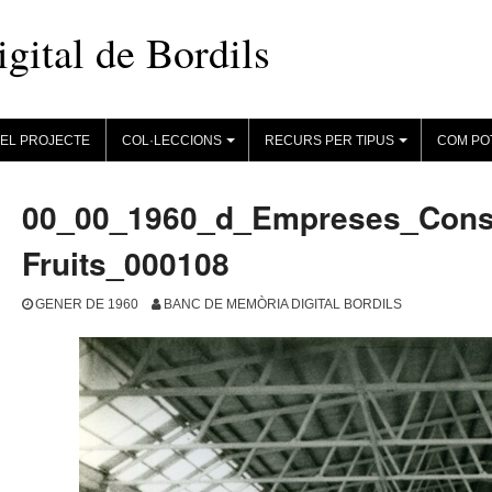
ital de Bordils
EL PROJECTE
COL·LECCIONS
RECURS PER TIPUS
COM PO
+
+
00_00_1960_d_Empreses_Const
Fruits_000108
GENER DE 1960
BANC DE MEMÒRIA DIGITAL BORDILS