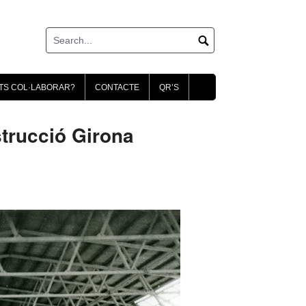
TS COL·LABORAR?
CONTACTE
QR’S
rucció Girona