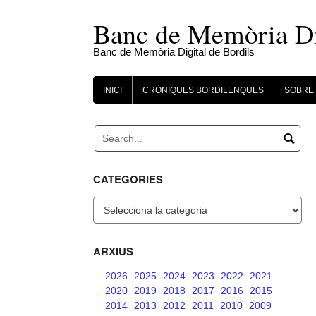
Skip
to
Banc de Memòria Dig
content
Banc de Memòria Digital de Bordils
INICI
CRÒNIQUES BORDILENQUES
SOBRE 
CATEGORIES
Categories
ARXIUS
2026
2025
2024
2023
2022
2021
2020
2019
2018
2017
2016
2015
2014
2013
2012
2011
2010
2009