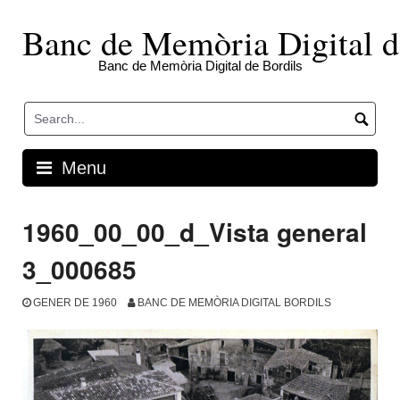
Skip
to
Banc de Memòria Digital d
content
Banc de Memòria Digital de Bordils
Menu
1960_00_00_d_Vista general
3_000685
GENER DE 1960
BANC DE MEMÒRIA DIGITAL BORDILS