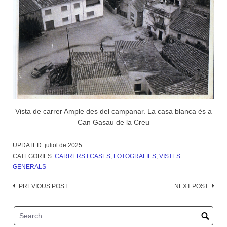
Vista de carrer Ample des del campanar. La casa blanca és a
Can Gasau de la Creu
UPDATED:
juliol de 2025
CATEGORIES:
CARRERS I CASES
,
FOTOGRAFIES
,
VISTES
GENERALS
Post
PREVIOUS POST
NEXT POST
navigation