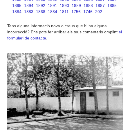
1895
1894
1892
1891
1890
1889
1888
1887
1885
1884
1883
1868
1834
1811
1756
1746
202
Tens alguna informació nova o creus que hi ha alguna
incorrecció? Ens pots fer arribar els teus comentaris omplint
el
formulari de contacte
.