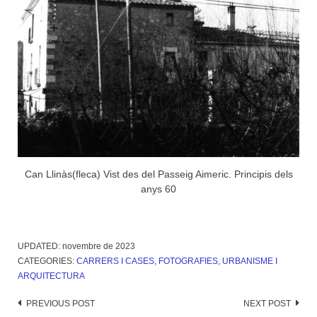
Can Llinàs(fleca) Vist des del Passeig Aimeric. Principis dels
anys 60
UPDATED:
novembre de 2023
CATEGORIES:
CARRERS I CASES
,
FOTOGRAFIES
,
URBANISME I
ARQUITECTURA
Post
PREVIOUS POST
NEXT POST