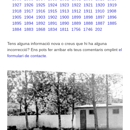
1927
1926
1925
1924
1923
1922
1921
1920
1919
1918
1917
1916
1915
1913
1912
1911
1910
1908
1905
1904
1903
1902
1900
1899
1898
1897
1896
1895
1894
1892
1891
1890
1889
1888
1887
1885
1884
1883
1868
1834
1811
1756
1746
202
Tens alguna informació nova o creus que hi ha alguna
incorrecció? Ens pots fer arribar els teus comentaris omplint
el
formulari de contacte
.