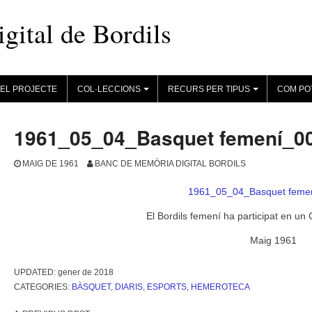
ital de Bordils
EL PROJECTE
COL·LECCIONS
RECURS PER TIPUS
COM PO
+
+
1961_05_04_Basquet femení_0
MAIG DE 1961
BANC DE MEMÒRIA DIGITAL BORDILS
1961_05_04_Basquet feme
El Bordils femení ha participat en un
Maig 1961
UPDATED:
gener de 2018
CATEGORIES:
BÀSQUET
,
DIARIS
,
ESPORTS
,
HEMEROTECA