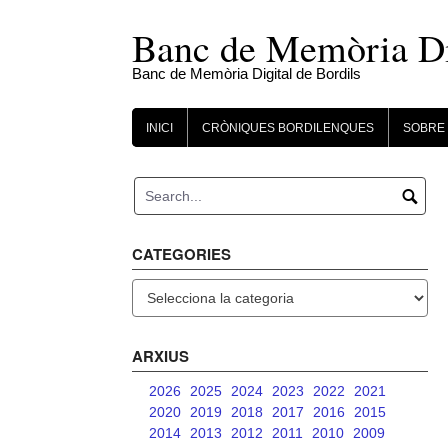
Skip
to
Banc de Memòria Dig
content
Banc de Memòria Digital de Bordils
INICI
CRÒNIQUES BORDILENQUES
SOBRE 
CATEGORIES
Categories
ARXIUS
2026
2025
2024
2023
2022
2021
2020
2019
2018
2017
2016
2015
2014
2013
2012
2011
2010
2009