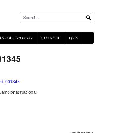
TS COL·LABORAR?
CONTACTE
QR’S
01345
ní_001345
 Campionat Nacional.