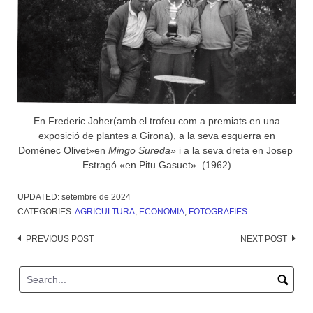
En Frederic Joher(amb el trofeu com a premiats en una
exposició de plantes a Girona), a la seva esquerra en
Domènec Olivet»en
Mingo Sureda
» i a la seva dreta en Josep
Estragó «en Pitu Gasuet». (1962)
UPDATED:
setembre de 2024
CATEGORIES:
AGRICULTURA
,
ECONOMIA
,
FOTOGRAFIES
Post
PREVIOUS POST
NEXT POST
navigation