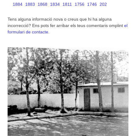
1884
1883
1868
1834
1811
1756
1746
202
Tens alguna informació nova o creus que hi ha alguna
incorrecció? Ens pots fer arribar els teus comentaris omplint
el
formulari de contacte
.