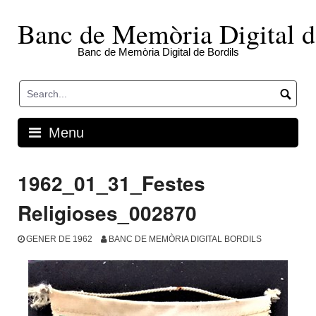
Skip
to
Banc de Memòria Digital d
content
Banc de Memòria Digital de Bordils
Menu
1962_01_31_Festes
Religioses_002870
GENER DE 1962
BANC DE MEMÒRIA DIGITAL BORDILS