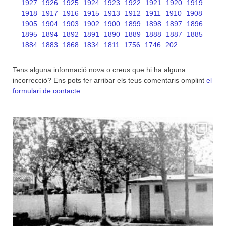
1927
1926
1925
1924
1923
1922
1921
1920
1919
1918
1917
1916
1915
1913
1912
1911
1910
1908
1905
1904
1903
1902
1900
1899
1898
1897
1896
1895
1894
1892
1891
1890
1889
1888
1887
1885
1884
1883
1868
1834
1811
1756
1746
202
Tens alguna informació nova o creus que hi ha alguna
incorrecció? Ens pots fer arribar els teus comentaris omplint
el
formulari de contacte
.