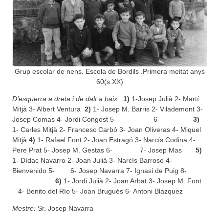
Grup escolar de nens. Escola de Bordils .Primera meitat anys
60(s.XX)
D’esquerra a dreta i de dalt a baix :
1)
1-Josep Julià 2- Martí
Mitjà 3- Albert Ventura
2)
1- Josep M. Barris 2- Vilademont 3-
Josep Comas 4- Jordi Congost 5- 6-
3)
1- Carles Mitjà 2- Francesc Carbó 3- Joan Oliveras 4- Miquel
Mitjà
4)
1- Rafael Font 2- Joan Estragó 3- Narcís Codina 4-
Pere Prat 5- Josep M. Gestas 6- 7- Josep Mas
5)
1- Dídac Navarro 2- Joan Julià 3- Narcís Barroso 4-
Bienvenido 5- 6- Josep Navarra 7- Ignasi de Puig 8-
6)
1- Jordi Julià 2- Joan Arbat 3- Josep M. Font
4- Benito del Río 5- Joan Brugués 6- Antoni Blázquez
Mestre:
Sr. Josep Navarra