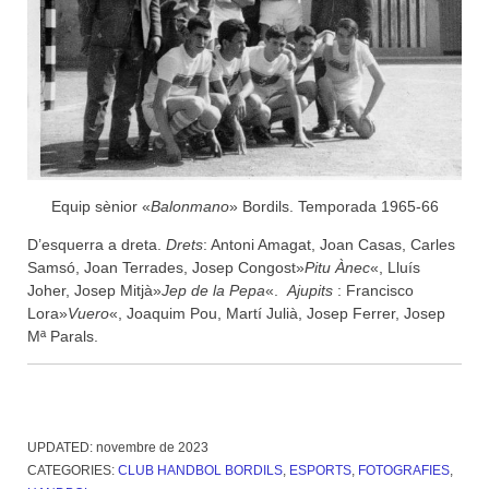
Equip sènior «
Balonmano
» Bordils. Temporada 1965-66
D’esquerra a dreta.
Drets
: Antoni Amagat, Joan Casas, Carles
Samsó, Joan Terrades, Josep Congost»
Pitu Ànec
«, Lluís
Joher, Josep Mitjà»
Jep de la Pepa
«.
Ajupits
: Francisco
Lora»
Vuero
«, Joaquim Pou, Martí Julià, Josep Ferrer, Josep
Mª Parals.
UPDATED:
novembre de 2023
CATEGORIES:
CLUB HANDBOL BORDILS
,
ESPORTS
,
FOTOGRAFIES
,