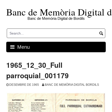
Skip
to
Banc de Memòria Digital d
content
Banc de Memòria Digital de Bordils
Menu
1965_12_30_Full
parroquial_001179
DESEMBRE DE 1965
BANC DE MEMÒRIA DIGITAL BORDILS