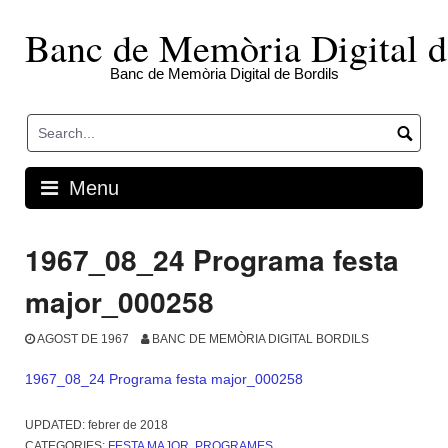
Skip
to
Banc de Memòria Digital d
content
Banc de Memòria Digital de Bordils
Menu
1967_08_24 Programa festa
major_000258
AGOST DE 1967
BANC DE MEMÒRIA DIGITAL BORDILS
1967_08_24 Programa festa major_000258
UPDATED:
febrer de 2018
CATEGORIES:
FESTA MAJOR
,
PROGRAMES