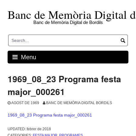
Skip
to
Banc de Memòria Digital d
content
Banc de Memòria Digital de Bordils
Menu
1969_08_23 Programa festa
major_000261
AGOST DE 1969
BANC DE MEMÒRIA DIGITAL BORDILS
1969_08_23 Programa festa major_000261
UPDATED:
febrer de 2018
CATEGORIES:
FESTA MAJOR
,
PROGRAMES