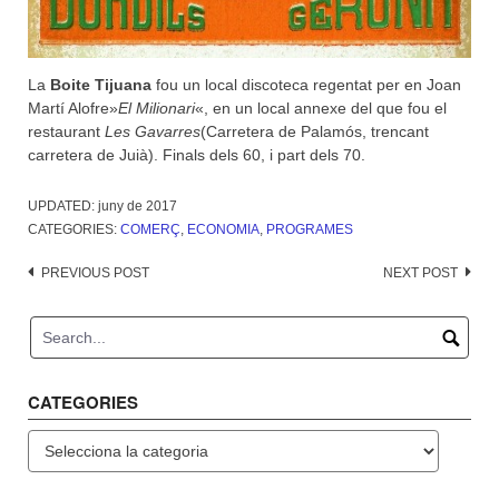
La
Boite Tijuana
fou un local discoteca regentat per en Joan
Martí Alofre»
El Milionari
«, en un local annexe del que fou el
restaurant
Les
Gavarres
(Carretera de Palamós, trencant
carretera de Juià). Finals dels 60, i part dels 70.
UPDATED:
juny de 2017
CATEGORIES:
COMERÇ
,
ECONOMIA
,
PROGRAMES
Post
PREVIOUS POST
NEXT POST
navigation
CATEGORIES
Categories