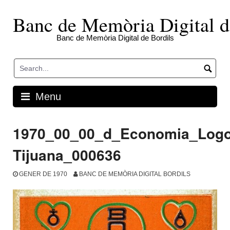
Skip
to
Banc de Memòria Digital d
content
Banc de Memòria Digital de Bordils
Menu
1970_00_00_d_Economia_Log
Tijuana_000636
GENER DE 1970
BANC DE MEMÒRIA DIGITAL BORDILS