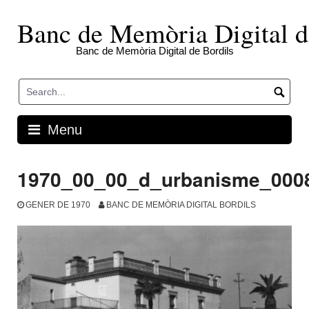
Skip
to
Banc de Memòria Digital d
content
Banc de Memòria Digital de Bordils
Menu
1970_00_00_d_urbanisme_000
GENER DE 1970
BANC DE MEMÒRIA DIGITAL BORDILS