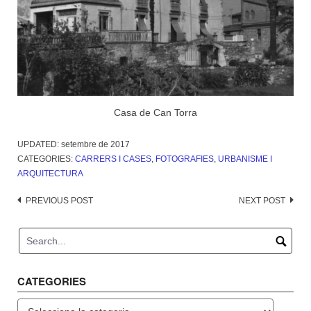
Casa de Can Torra
UPDATED:
setembre de 2017
CATEGORIES:
CARRERS I CASES
,
FOTOGRAFIES
,
URBANISME I
ARQUITECTURA
Post
PREVIOUS POST
NEXT POST
navigation
CATEGORIES
Categories