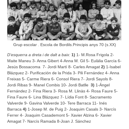
Grup escolar . Escola de Bordils.Principis anys 70 (s.XX)
D’esquerra a dreta i de dalt a baix:
1)
1- M.Rosa Frigola 2-
Maite Maneu 3- Anna Gibert 4-Anna M. Gil 5- Eulàlia García 6-
Jesús Bossacoma 7- Jordi Martí 8- Carles Amagat
2)
1-Isabel
Blázquez 2- Purificación de la Prida 3- Pili Fernández 4- Anna
Freixas 5- Carme Riera 6- Consol Riera 7- Jordi Sayols 8-
Jordi Ribas 9- Manel Combis 10- Jordi Batlle
3)
1-Ángel
Fernández 2- Fina Riera 3- Rosa M. Llinàs 4- Rosa Faure 5-
Fina Faure 6- Lina Blázquez 7- Lídia Font 8- Sacramento
Valverde 9- Gavina Valverde 10- Tere Barraca 11- Inés
Barraca
4)
1-Josep M. de Puig 2- Joaquim Casals 3- Narcís
Ferrer 4- Joaquim Casademont 5- Xavier Alzina 6- Xavier
Amagat 7- Narcís Ramada 8-Joan J. Sánchez