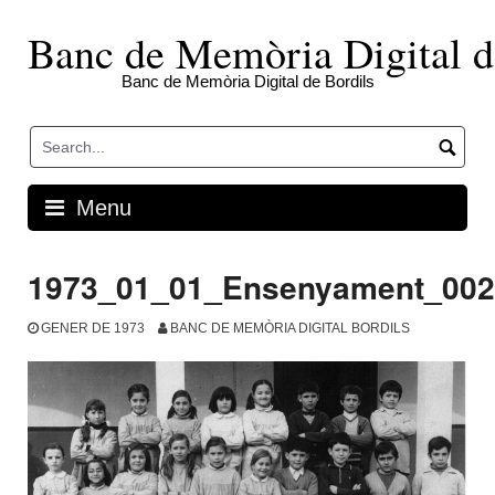
Skip
to
Banc de Memòria Digital d
content
Banc de Memòria Digital de Bordils
Menu
1973_01_01_Ensenyament_002
GENER DE 1973
BANC DE MEMÒRIA DIGITAL BORDILS