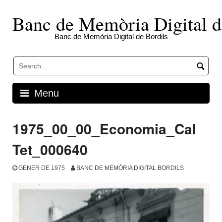
Skip
to
Banc de Memòria Digital d
content
Banc de Memòria Digital de Bordils
Menu
1975_00_00_Economia_Cal
Tet_000640
GENER DE 1975
BANC DE MEMÒRIA DIGITAL BORDILS