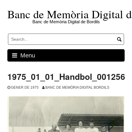
Skip
to
Banc de Memòria Digital d
content
Banc de Memòria Digital de Bordils
Menu
1975_01_01_Handbol_001256
GENER DE 1975
BANC DE MEMÒRIA DIGITAL BORDILS