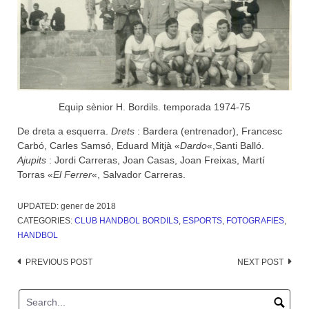
Equip sènior H. Bordils. temporada 1974-75
De dreta a esquerra.
Drets
: Bardera (entrenador), Francesc
Carbó, Carles Samsó, Eduard Mitjà «
Dardo
«,Santi Balló.
Ajupits
: Jordi Carreras, Joan Casas, Joan Freixas, Martí
Torras «
El Ferrer
«, Salvador Carreras.
UPDATED:
gener de 2018
CATEGORIES:
CLUB HANDBOL BORDILS
,
ESPORTS
,
FOTOGRAFIES
,
HANDBOL
Post
PREVIOUS POST
NEXT POST
navigation