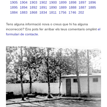
1905
1904
1903
1902
1900
1899
1898
1897
1896
1895
1894
1892
1891
1890
1889
1888
1887
1885
1884
1883
1868
1834
1811
1756
1746
202
Tens alguna informació nova o creus que hi ha alguna
incorrecció? Ens pots fer arribar els teus comentaris omplint
el
formulari de contacte
.