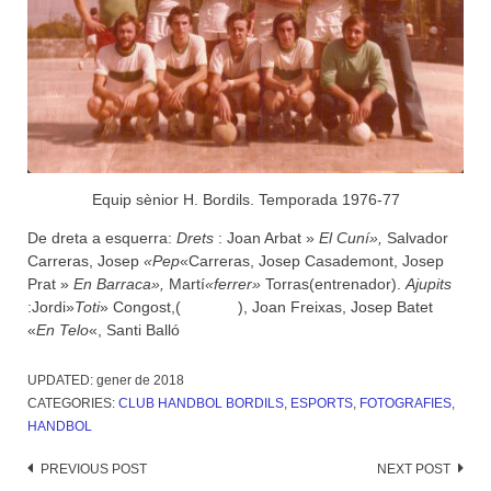
Equip sènior H. Bordils. Temporada 1976-77
De dreta a esquerra:
Drets
: Joan Arbat »
El Cuní»,
Salvador
Carreras, Josep
«Pep
«Carreras, Josep Casademont, Josep
Prat »
En Barraca»,
Martí
«ferrer»
Torras(entrenador).
Ajupits
:Jordi»
Toti
» Congost,( ), Joan Freixas, Josep Batet
«
En Telo
«, Santi Balló
UPDATED:
gener de 2018
CATEGORIES:
CLUB HANDBOL BORDILS
,
ESPORTS
,
FOTOGRAFIES
,
HANDBOL
Post
PREVIOUS POST
NEXT POST