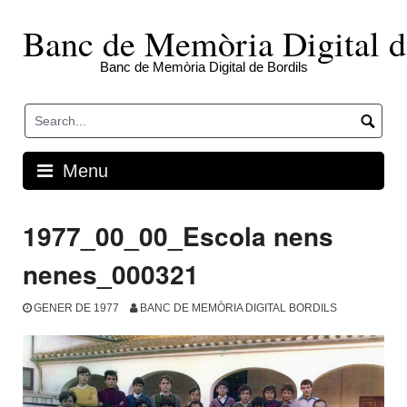
Skip
to
Banc de Memòria Digital d
content
Banc de Memòria Digital de Bordils
Menu
1977_00_00_Escola nens
nenes_000321
GENER DE 1977
BANC DE MEMÒRIA DIGITAL BORDILS