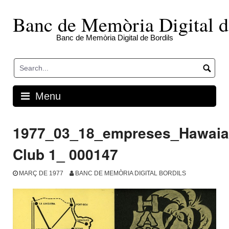
Skip
to
Banc de Memòria Digital d
content
Banc de Memòria Digital de Bordils
Menu
1977_03_18_empreses_Hawai
Club 1_ 000147
MARÇ DE 1977
BANC DE MEMÒRIA DIGITAL BORDILS