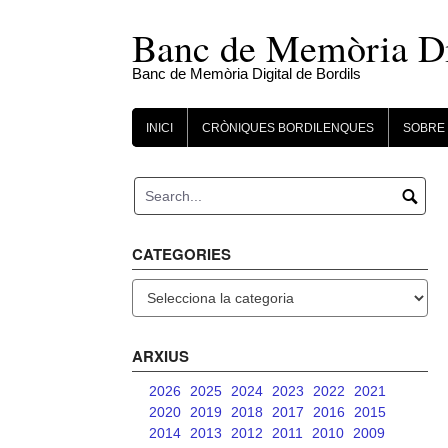
Skip
to
Banc de Memòria Dig
content
Banc de Memòria Digital de Bordils
INICI
CRÒNIQUES BORDILENQUES
SOBRE 
CATEGORIES
Categories
ARXIUS
2026
2025
2024
2023
2022
2021
2020
2019
2018
2017
2016
2015
2014
2013
2012
2011
2010
2009