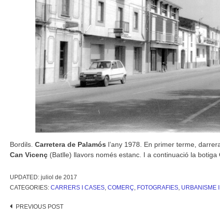
Bordils.
Carretera de Palamós
l’any 1978. En primer terme, darrer
Can Vicenç
(Batlle) llavors només estanc. I a continuació la botiga
UPDATED:
juliol de 2017
CATEGORIES:
CARRERS I CASES
,
COMERÇ
,
FOTOGRAFIES
,
URBANISME 
Post
PREVIOUS POST