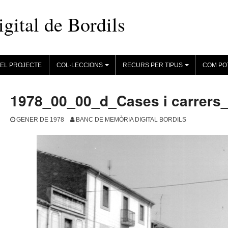
ital de Bordils
EL PROJECTE
COL·LECCIONS
RECURS PER TIPUS
COM PO
+
+
1978_00_00_d_Cases i carrers
GENER DE 1978
BANC DE MEMÒRIA DIGITAL BORDILS