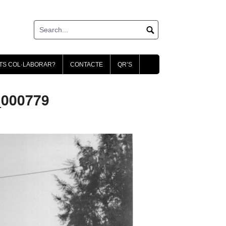
TS COL·LABORAR?
CONTACTE
QR’S
_000779