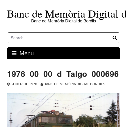
Skip
to
Banc de Memòria Digital d
content
Banc de Memòria Digital de Bordils
Menu
1978_00_00_d_Talgo_000696
GENER DE 1978
BANC DE MEMÒRIA DIGITAL BORDILS