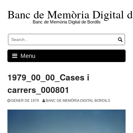
Skip
to
Banc de Memòria Digital d
content
Banc de Memòria Digital de Bordils
Menu
1979_00_00_Cases i
carrers_000801
GENER DE 1979
BANC DE MEMÒRIA DIGITAL BORDILS