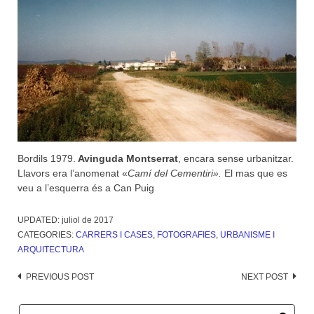
Bordils 1979.
Avinguda Montserrat
, encara sense urbanitzar.
Llavors era l’anomenat «
Camí del Cementiri».
El mas que es
veu a l’esquerra és a Can Puig
UPDATED:
juliol de 2017
CATEGORIES:
CARRERS I CASES
,
FOTOGRAFIES
,
URBANISME I
ARQUITECTURA
Post
PREVIOUS POST
NEXT POST
navigation