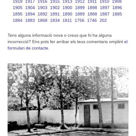
1918
1917
1916
1915
1913
1912
1911
1910
1908
1905
1904
1903
1902
1900
1899
1898
1897
1896
1895
1894
1892
1891
1890
1889
1888
1887
1885
1884
1883
1868
1834
1811
1756
1746
202
Tens alguna informació nova o creus que hi ha alguna
incorrecció? Ens pots fer arribar els teus comentaris omplint
el
formulari de contacte
.