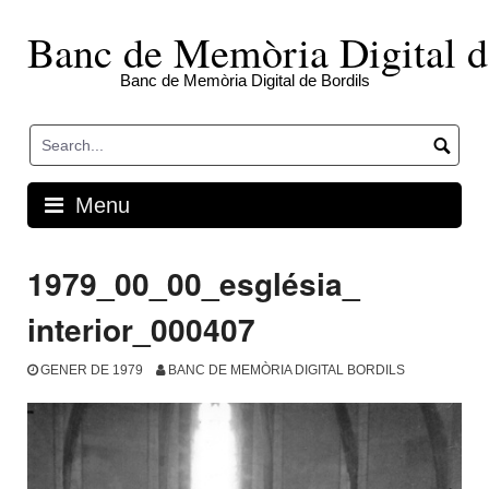
Skip
to
Banc de Memòria Digital d
content
Banc de Memòria Digital de Bordils
Menu
1979_00_00_església_
interior_000407
GENER DE 1979
BANC DE MEMÒRIA DIGITAL BORDILS