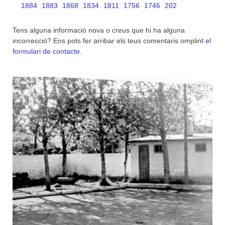
1884
1883
1868
1834
1811
1756
1746
202
Tens alguna informació nova o creus que hi ha alguna
incorrecció? Ens pots fer arribar els teus comentaris omplint
el
formulari de contacte
.