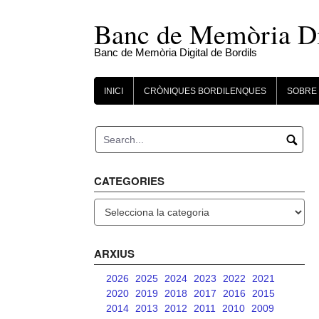
Skip
to
Banc de Memòria Dig
content
Banc de Memòria Digital de Bordils
INICI
CRÒNIQUES BORDILENQUES
SOBRE 
CATEGORIES
Categories
ARXIUS
2026
2025
2024
2023
2022
2021
2020
2019
2018
2017
2016
2015
2014
2013
2012
2011
2010
2009