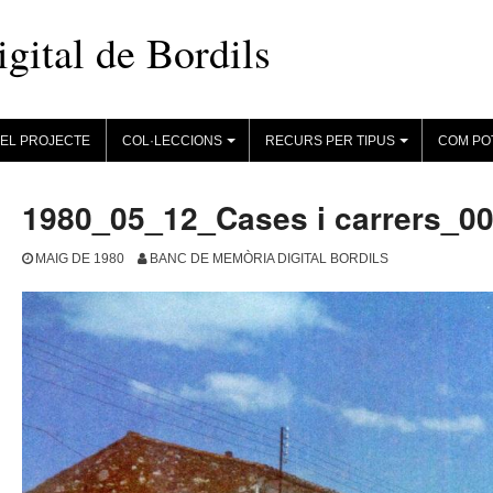
ital de Bordils
EL PROJECTE
COL·LECCIONS
RECURS PER TIPUS
COM PO
+
+
1980_05_12_Cases i carrers_0
MAIG DE 1980
BANC DE MEMÒRIA DIGITAL BORDILS