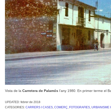
Vista de la
Carretera de Palamós
l’any 1980. En primer terme el Ba
UPDATED:
febrer de 2018
CATEGORIES:
CARRERS I CASES
,
COMERÇ
,
FOTOGRAFIES
,
URBANISME 