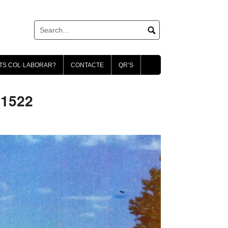
TS COL·LABORAR?
CONTACTE
QR’S
01522