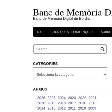
Skip
to
Banc de Memòria Dig
content
Banc de Memòria Digital de Bordils
INICI
CRÒNIQUES BORDILENQUES
SOBRE 
CATEGORIES
Categories
ARXIUS
2026
2025
2024
2023
2022
2021
2020
2019
2018
2017
2016
2015
2014
2013
2012
2011
2010
2009