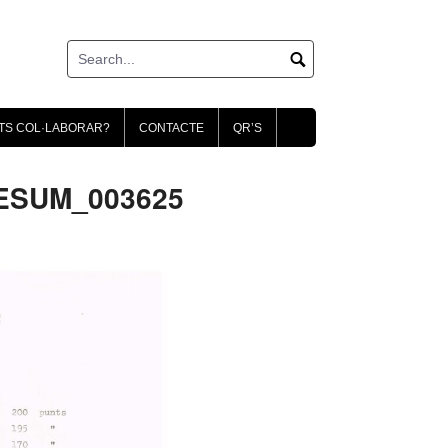
TS COL·LABORAR?
CONTACTE
QR’S
RESUM_003625