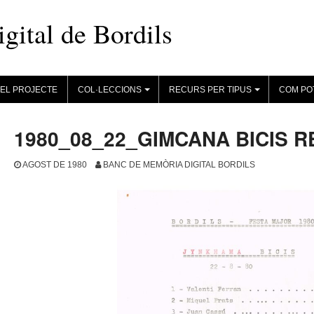
ital de Bordils
EL PROJECTE
COL·LECCIONS
RECURS PER TIPUS
COM PO
+
+
1980_08_22_GIMCANA BICIS 
AGOST DE 1980
BANC DE MEMÒRIA DIGITAL BORDILS