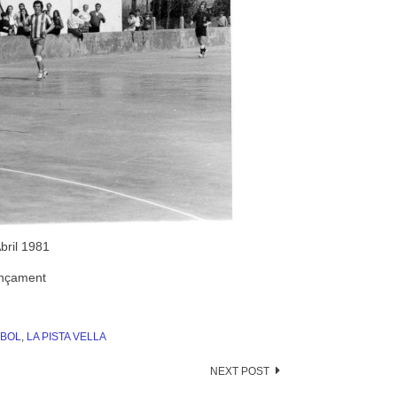
Abril 1981
ançament
BOL
,
LA PISTA VELLA
NEXT POST