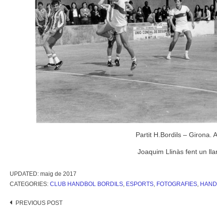
Partit H.Bordils – Girona. 
Joaquim Llinàs fent un ll
UPDATED:
maig de 2017
CATEGORIES:
CLUB HANDBOL BORDILS
,
ESPORTS
,
FOTOGRAFIES
,
HAND
Post
PREVIOUS POST