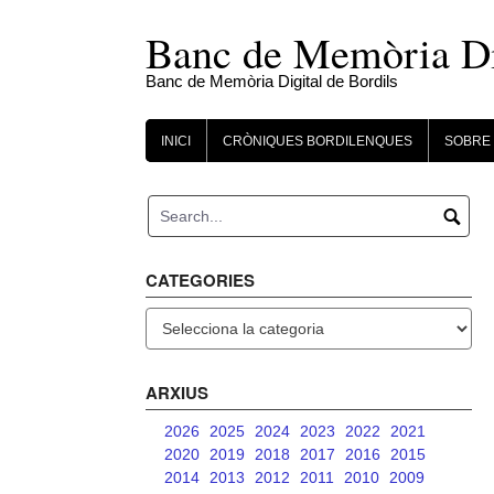
Skip
to
Banc de Memòria Dig
content
Banc de Memòria Digital de Bordils
INICI
CRÒNIQUES BORDILENQUES
SOBRE 
CATEGORIES
Categories
ARXIUS
2026
2025
2024
2023
2022
2021
2020
2019
2018
2017
2016
2015
2014
2013
2012
2011
2010
2009