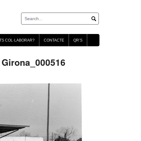
TS COL·LABORAR?
CONTACTE
QR’S
. Girona_000516