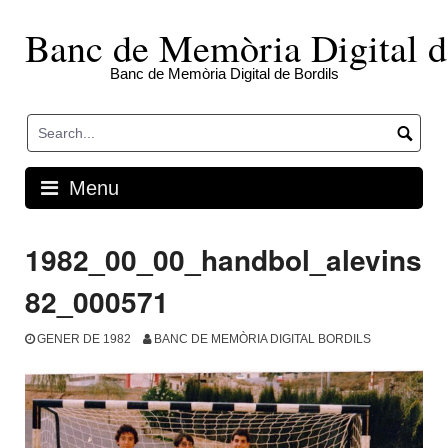
Skip
to
Banc de Memòria Digital d
content
Banc de Memòria Digital de Bordils
Menu
1982_00_00_handbol_alevins
82_000571
GENER DE 1982
BANC DE MEMÒRIA DIGITAL BORDILS