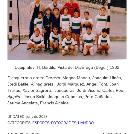
Equip aleví H. Bordils. Pista del Dr.Arruga (Begur) 1982
D’esquerra a dreta:
Darrera
: Magno Maneu, Joaquim Llinàs,
Jordi Batlle.
Al mig dret
s : Jordi Márquez, Àngel Font, Joan
Trullàs, Xavier Sagrera, Junqueras, Jordi Vicens, Carles Pou.
Ajupits
: Josep Balló, Joaquim Cabezos, Pere Cañadas,
Jaume Angelats, Francis Alcaide.
UPDATED:
juny de 2023
CATEGORIES:
ESPORTS
,
FOTOGRAFIES
,
HANDBOL