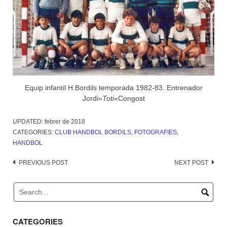
Equip infantil H.Bordils temporada 1982-83. Entrenador
Jordi»
Toti
«Congost
UPDATED:
febrer de 2018
CATEGORIES:
CLUB HANDBOL BORDILS
,
FOTOGRAFIES
,
HANDBOL
Post
PREVIOUS POST
NEXT POST
navigation
CATEGORIES