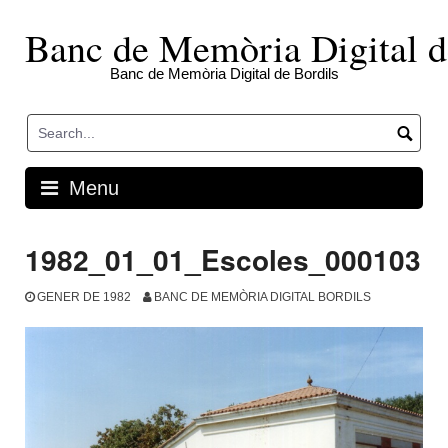
Skip
to
Banc de Memòria Digital d
content
Banc de Memòria Digital de Bordils
Menu
1982_01_01_Escoles_000103
GENER DE 1982
BANC DE MEMÒRIA DIGITAL BORDILS