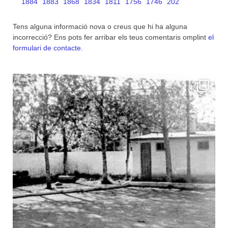
1884
1883
1868
1834
1811
1756
1746
202
Tens alguna informació nova o creus que hi ha alguna
incorrecció? Ens pots fer arribar els teus comentaris omplint
el
formulari de contacte
.