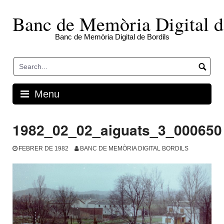
Skip
to
Banc de Memòria Digital d
content
Banc de Memòria Digital de Bordils
Menu
1982_02_02_aiguats_3_000650
FEBRER DE 1982
BANC DE MEMÒRIA DIGITAL BORDILS