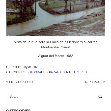
Vista de la que serà la Plaça dels Lledoners al carrer
Montserrta-Pruent
Aiguat del febrer 1982
UPDATED:
juny de 2023
CATEGORIES:
FOTOGRAFIES
,
PARATGES
,
RIUS I RIERES
Post
PREVIOUS POST
NEXT POST
navigation
CATEGORIES